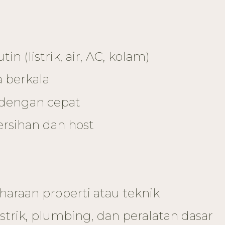
n (listrik, air, AC, kolam)
a berkala
 dengan cepat
rsihan dan host
araan properti atau teknik
rik, plumbing, dan peralatan dasar