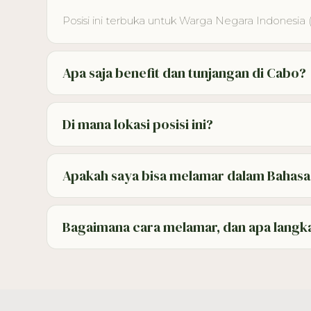
Posisi ini terbuka untuk Warga Negara Indonesia 
Apa saja benefit dan tunjangan di Cabo?
Makan harian untuk staf, bonus kinerja berdasark
suportif.
Di mana lokasi posisi ini?
Di seluruh vila yang dikelola Cabo di Bali — ter
Apakah saya bisa melamar dalam Bahasa
Ya — ganti halaman ini ke Bahasa lewat tombol
Bagaimana cara melamar, dan apa langka
Isi formulir di bawah dan unggah CV-mu (PDF ata
sampai 2 minggu untuk obrolan awal, lalu wawanca