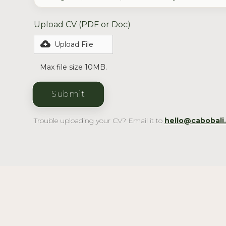
Upload CV (PDF or Doc)
Upload File
Max file size 10MB.
Trouble uploading your CV? Email it to
hello@cabobali