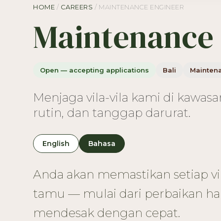
HOME
/
CAREERS
/ MAINTENANCE ENGINEER
Maintenance 
Open — accepting applications
Bali
Mainten
Menjaga vila-vila kami di kawa
rutin, dan tanggap darurat.
English
Bahasa
Anda akan memastikan setiap vil
tamu — mulai dari perbaikan h
mendesak dengan cepat.