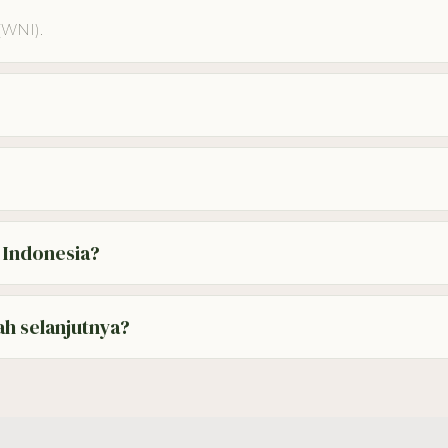
(WNI).
an hasil portofolio, ruang nyata untuk berkembang (kami prom
utama Bukit (Uluwatu, Bingin, Pecatu) dan Canggu.
 Indonesia?
 bahasa, dan lamar dalam bahasa yang paling nyaman untukmu
h selanjutnya?
u Doc — sekitar 5 menit). Kami meninjau lamaran secara ber
ra sesuai posisi.