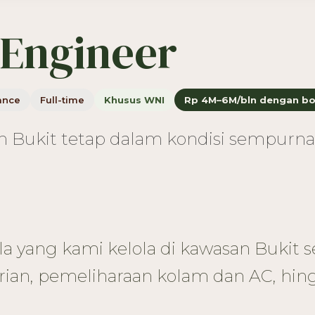
Engineer
ance
Full-time
Khusus WNI
Rp 4M–6M/bln dengan b
san Bukit tetap dalam kondisi sempurn
a yang kami kelola di kawasan Bukit s
arian, pemeliharaan kolam dan AC, h